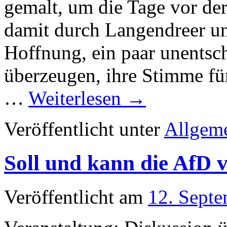
…
Weiterlesen
→
Veröffentlicht unter
Allgem
Soll und kann die AfD 
Veröffentlicht am
12. Sept
Veranstaltung: Diskussion 
01. Okt. 2024, 19.00 Uhr –
108 Trotz aller Voraussagen
AfD in Sachsen und Thüring