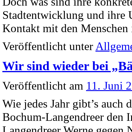
Veröffentlicht unter
Allgem
Wir sind wieder bei „B
Veröffentlicht am
11. Juni 
Wie jedes Jahr gibt’s auch 
Bochum-Langendreer den Inf
Langendreer Werne gegen N
über die Gefahren durch di
andere Gruppen und Parteie
…
Weiterlesen
→