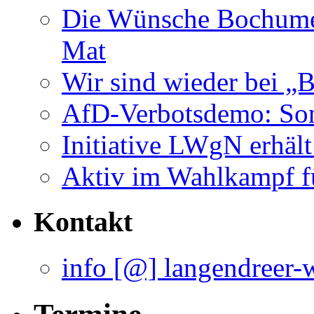
AfD-Verbotsdemo: Son
Initiative LWgN erhält
Aktiv im Wahlkampf f
Kontakt
info [@] langendreer-
Termine
Jeder zweite Mittwoch 
Langendreer